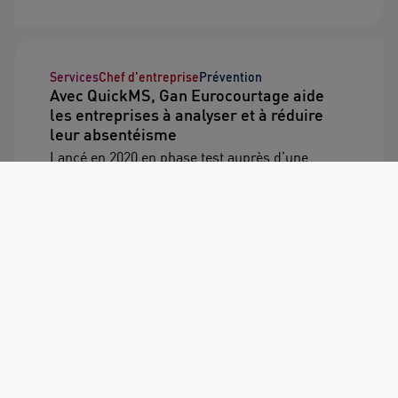
Services
Chef d'entreprise
Prévention
Avec QuickMS, Gan Eurocourtage aide
les entreprises à analyser et à réduire
leur absentéisme
Lancé en 2020 en phase test auprès d’une
dizaine de clients via nos courtiers partenaires,
nous lançons officiellement notre nouveau
service d’analyse de l’absentéisme, pour
répondre aux besoins des services des
ressources humaines.
01/04/2022