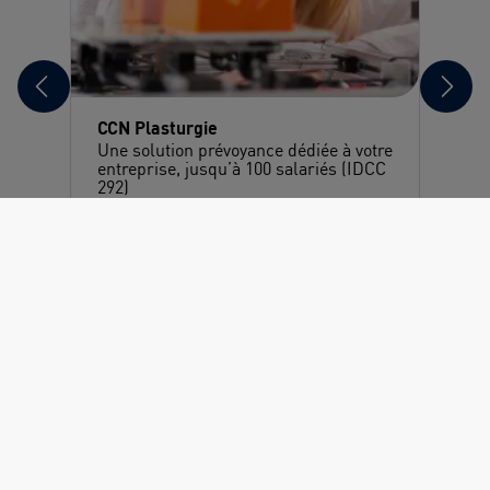
CCN Plasturgie
Une solution prévoyance dédiée à votre
entreprise, jusqu’à 100 salariés (IDCC
292)